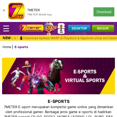
×
7METER
Download
7METER Mobile App
☰
DESKTOP
MASUK
NEW :
NG ! 📲 Download Aplikasi WARP di Playstore & Appstore untuk anti blokir li
Home
E-sports
E-SPORTS
7METER E-sport merupakan kompetisi game online yang dimainkan
oleh profesional gamer. Berbagai jenis game e-sports di hadirkan
7METER seperti CS-GO, DOTA2, MOBILE LEGEND, LOL, PUBG, FIFA