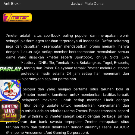
Anti Blokir
Jadwal Piala Dunia
7meter
adalah situs sportbook paling populer dan merupakan pionir
sebagai platform agen taruhan terpercaya di Indonesia. Daftar sekarang
juga dan dapatkan kesempatan mendapatkan promo menarik, hanya
dengan 1 akun saja setiap member berkesempatan memainkan semua
game yang disajikan 7meter seperti Sportbook, Idnlive, Slots, Live
Casino, E-Lottery, IDNRaffle, Tembak ikan, Bolatangkas, Togel, E-sports,
IDNTrade, Idnrng dan Poker. Pelayanan terbaik 7meter melalui customer
service profesional hadir selama 24 jam setiap hari menemani dan
menjawab pertanyaan seputar permainan.
Sebagai pelopor dan yang menjadi pertama situs taruhan bola di
Indonesia 7meter memiliki komitmen untuk memberikan fasilitas terbaik
dengan pelayanan maksimal untuk setiap member. Hadir dengan
berbagai fitur paling update untuk memberikan kenyamanan dan
keamanan terbaik adalah prioritas utama 7meter. Proses transaksi seperti
deposit dan withdraw di 7meter sangat cepat dengan berbagai pilihan
pembayaran dan bank swasta terpopuler. 7meter merupakan situs
taruhan resmi dan terbaik dibuktikan dengan diraihnya lisensi PAGCOR
(Philippine Amusement And Gaming Corporation).