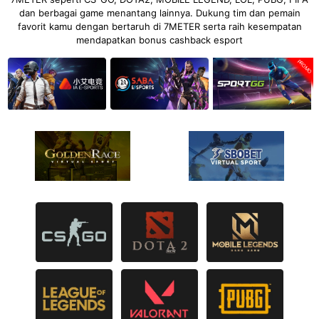
dan berbagai game menantang lainnya. Dukung tim dan pemain
favorit kamu dengan bertaruh di 7METER serta raih kesempatan
mendapatkan bonus cashback esport
PROMO