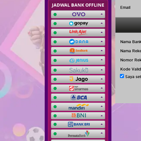
JADWAL BANK OFFLINE
Email
Nama Ban
Nama Reke
Nomor Rek
Kode Valid
Saya se