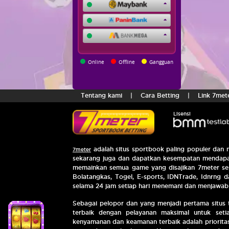
Online
Offline
Gangguan
Tentang kami
|
Cara Betting
|
Link 7met
Lisensi
adalah situs sportbook paling populer dan m
7meter
sekarang juga dan dapatkan kesempatan mendapa
memainkan semua game yang disajikan 7meter seper
Bolatangkas, Togel, E-sports, IDNTrade, Idnrng d
selama 24 jam setiap hari menemani dan menjawab
Sebagai pelopor dan yang menjadi pertama situs t
terbaik dengan pelayanan maksimal untuk set
kenyamanan dan keamanan terbaik adalah prioritas